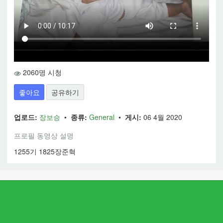
2060명 시청
좋아요
공유하기
업로드:
장보승
•
종류:
General
•
게시:
06 4월 2020
프로필 동영상 설명
1255기 1825장준혁