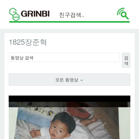
1825장준혁
검
색
모든 동영상