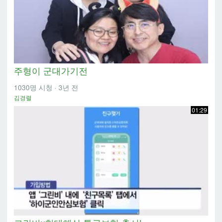
주형이 군대가기전
1030명 시청
·
3년 전
김경렬
01:29