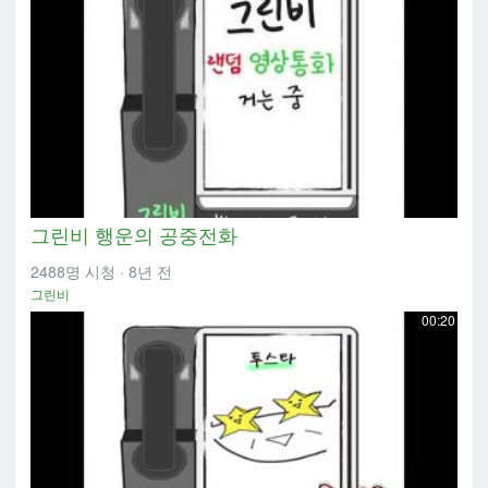
그린비 행운의 공중전화
2488명 시청
·
8년 전
그린비
00:20