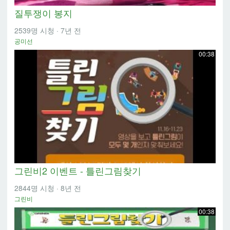
질투쟁이 봉지
2539명 시청
·
7년 전
공미선
00:38
그린비2 이벤트 - 틀린그림찾기
2844명 시청
·
8년 전
그린비
00:38