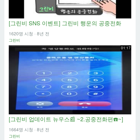
[그린비 SNS 이벤트] 그린비 행운의 공중전화
1620명 시청
·
8년 전
그린비
01:17
[그린비 업데이트 뉴우스📰 ~2.공중전화편☎️~]
1664명 시청
·
8년 전
그린비