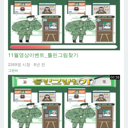
11월영상이벤트_틀린그림찾기
2269명 시청
·
8년 전
그린비
00:38