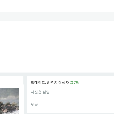
업데이트:
9년 전
작성자
그린비
사진첩 설명
댓글