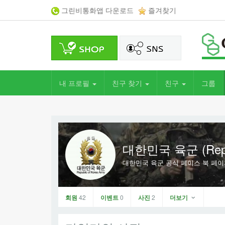
그린비통화앱 다운로드
즐겨찾기
내 프로필
친구 찾기
친구
그룹
대한민국 육군 (Republ
대한민국 육군 공식 페이스 북 페이
회원
42
이벤트
0
사진
2
더보기