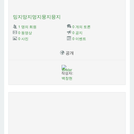
밍지망지멍지뭉지믕지
1 명의 회원
0 개의 토론
0 동영상
0 공지
0 사진
0 이벤트
공개
작성자:
백창현