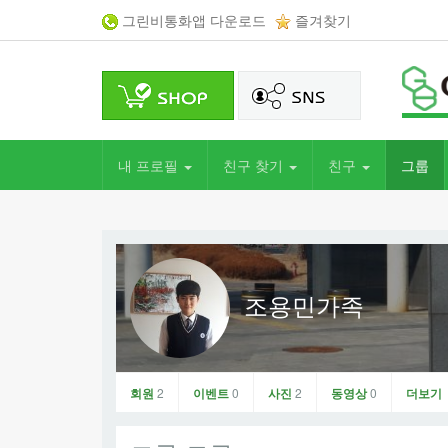
그린비통화앱 다운로드
즐겨찾기
내 프로필
친구 찾기
친구
그룹
조용민가족
회원
2
이벤트
0
사진
2
동영상
0
더보기