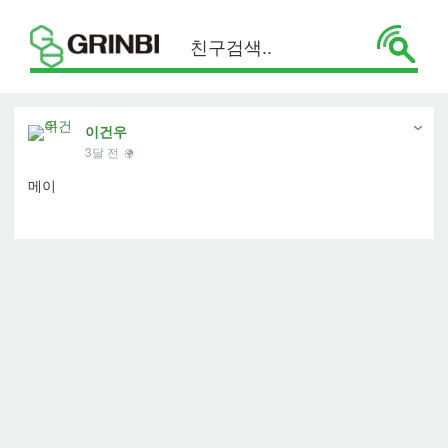
이건우
3달 전
메이