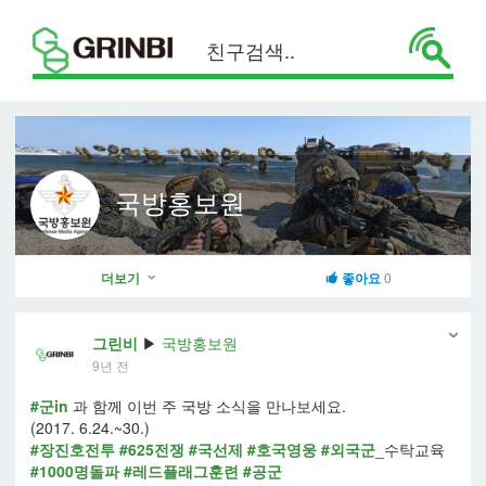
국방홍보원
더보기
좋아요
0
그린비
▶
국방홍보원
9년 전
#군in
과 함께 이번 주 국방 소식을 만나보세요.
(2017. 6.24.~30.)
#장진호전투
#625전쟁
#국선제
#호국영웅
#외국군
_수탁교육
#1000명돌파
#레드플래그훈련
#공군